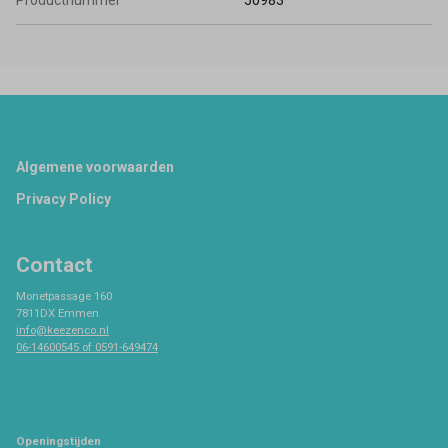
Productnummer
50983
Footer
Algemene voorwaarden
Privacy Policy
Contact
Monetpassage 160
7811DX Emmen
info@keezenco.nl
06-14600545 of 0591-649474
Openingstijden