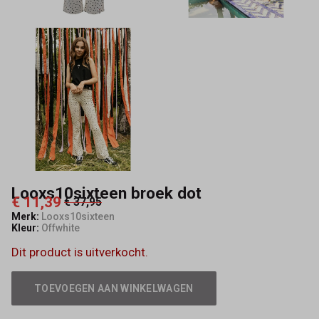
Looxs10sixteen broek dot
€ 11,39
€ 37,95
Merk:
Looxs10sixteen
Kleur:
Offwhite
Dit product is uitverkocht.
TOEVOEGEN AAN WINKELWAGEN