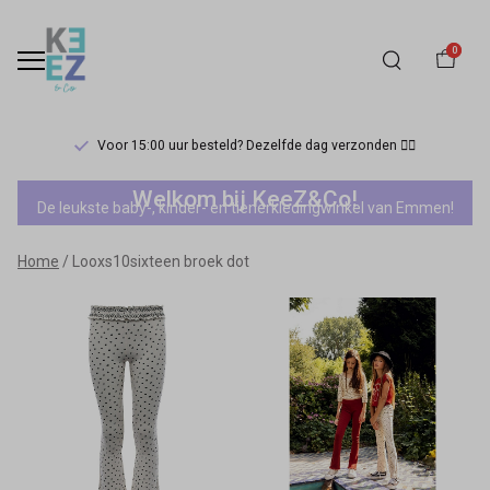
0
Voor 15:00 uur besteld? Dezelfde dag verzonden 🏃‍♀️
Looxs10sixteen
Welkom bij KeeZ&Co!
De leukste baby-, kinder- en tienerkledingwinkel van Emmen!
broek
Home
Looxs10sixteen broek dot
dot
-
Keez&Co