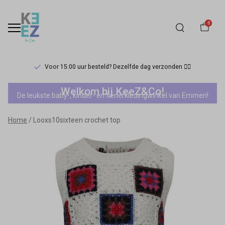
0
Voor 15:00 uur besteld? Dezelfde dag verzonden 🏃‍♀️
Looxs10sixteen
Welkom bij KeeZ&Co!
De leukste baby-, kinder- en tienerkledingwinkel van Emmen!
crochet
Home
Looxs10sixteen crochet top
top
-
Keez&Co