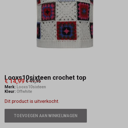
Looxs10sixteen crochet top
€ 14,99
€ 49,95
Merk:
Looxs10sixteen
Kleur:
Offwhite
Dit product is uitverkocht.
TOEVOEGEN AAN WINKELWAGEN