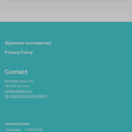
Footer
Algemene voorwaarden
Privacy Policy
Contact
Monetpassage 160
7811DX Emmen
info@keezenco.nl
06-14600545 of 0591-649474
Openingstijden
maandag
13:00-18:00