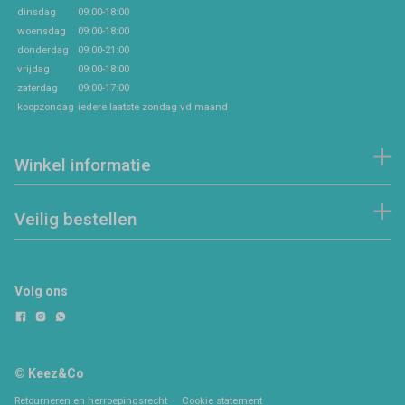
dinsdag
09:00-18:00
woensdag
09:00-18:00
donderdag
09:00-21:00
vrijdag
09:00-18:00
zaterdag
09:00-17:00
koopzondag
iedere laatste zondag vd maand
Winkel informatie
Veilig bestellen
Volg ons
© Keez&Co
Retourneren en herroepingsrecht
Cookie statement