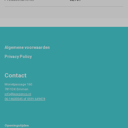
Footer
Algemene voorwaarden
Privacy Policy
Contact
Monetpassage 160
7811DX Emmen
info@keezenco.nl
06-14600545 of 0591-649474
Openingstijden