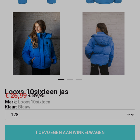
Looxs 10sixteen jas
€ 26,99
€ 89,95
Merk:
Looxs10sixteen
Kleur:
Blauw
TOEVOEGEN AAN WINKELWAGEN