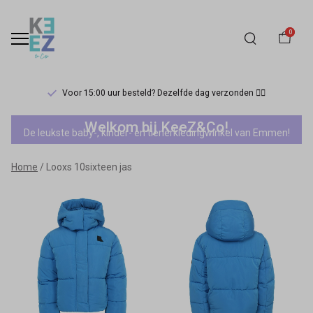
0
Voor 15:00 uur besteld? Dezelfde dag verzonden 🏃‍♀️
Looxs
Welkom bij KeeZ&Co!
De leukste baby-, kinder- en tienerkledingwinkel van Emmen!
10sixteen
Home
Looxs 10sixteen jas
jas
-
Keez&Co