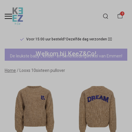
0
Voor 15:00 uur besteld? Dezelfde dag verzonden 🏃‍♀️
Looxs
Welkom bij KeeZ&Co!
De leukste baby-, kinder- en tienerkledingwinkel van Emmen!
10sixteen
Home
Looxs 10sixteen pullover
pullover
-
Keez&Co