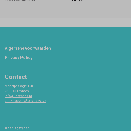
Footer
Algemene voorwaarden
Privacy Policy
Contact
Monetpassage 160
7811DX Emmen
info@keezenco.nl
06-14600545 of 0591-649474
Openingstijden