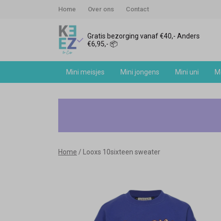
Home
Over ons
Contact
Gratis bezorging vanaf €40,- Anders
€6,95,- 📦
Mini meisjes
Mini jongens
Mini uni
Me
Looxs
10sixteen
sweater
Home
Looxs 10sixteen sweater
-
Keez&Co