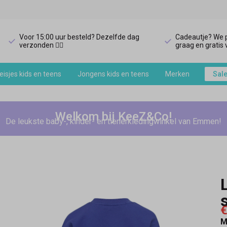
Voor 15:00 uur besteld? Dezelfde dag
Cadeautje? We p
verzonden 🏃‍♀️
graag en gratis v
isjes kids en teens
Jongens kids en teens
Merken
Sal
Welkom bij KeeZ&Co!
De leukste baby-, kinder- en tienerkledingwinkel van Emmen!
€
M