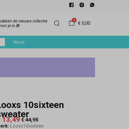
0
akken de nieuwe collectie
€ 0,00
oor je in 🎁
e
Nieuw
Looxs 10sixteen
sweater
 13,49
€ 44,95
erk:
Looxs10sixteen