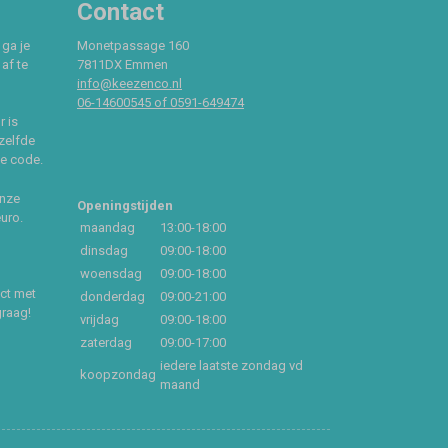
Contact
 ga je
Monetpassage 160
af te
7811DX Emmen
info@keezenco.nl
06-14600545 of 0591-649474
r is
zelfde
ce code.
onze
Openingstijden
euro.
maandag
13:00-18:00
dinsdag
09:00-18:00
woensdag
09:00-18:00
act met
donderdag
09:00-21:00
graag!
vrijdag
09:00-18:00
zaterdag
09:00-17:00
iedere laatste zondag vd
koopzondag
maand