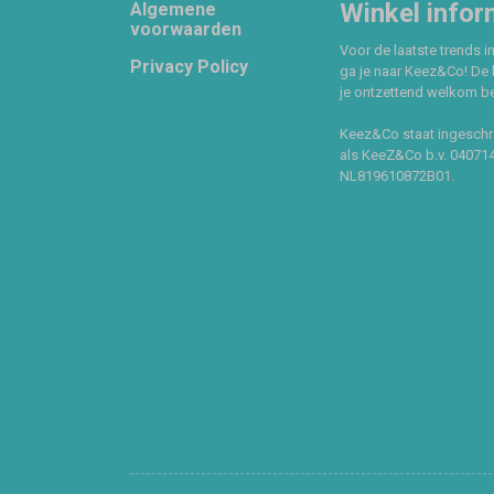
Footer
Winkel infor
Algemene
voorwaarden
Voor de laatste trends in
Privacy Policy
ga je naar Keez&Co! De 
je ontzettend welkom ben
Keez&Co staat ingeschr
als KeeZ&Co b.v. 04071
NL819610872B01.