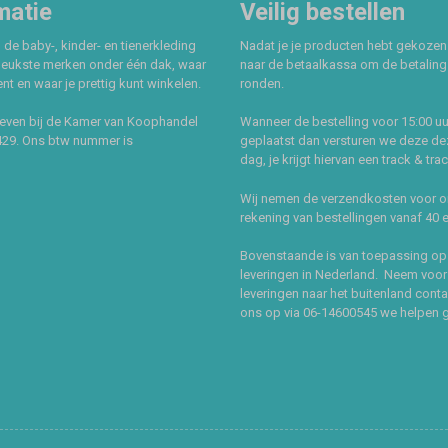
matie
Veilig bestellen
 de baby-, kinder- en tienerkleding
Nadat je je producten hebt gekozen
leukste merken onder één dak, waar
naar de betaalkassa om de betaling 
t en waar je prettig kunt winkelen.
ronden.
even bij de Kamer van Koophandel
Wanneer de bestelling voor 15:00 uu
429. Ons btw nummer is
geplaatst dan versturen we deze de
dag, je krijgt hiervan een track & tra
Wij nemen de verzendkosten voor 
rekening van bestellingen vanaf 40 
Bovenstaande is van toepassing op
leveringen in Nederland. Neem voor
leveringen naar het buitenland cont
ons op via 06-14600545 we helpen 