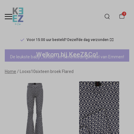
0
Voor 15:00 uur besteld? Dezelfde dag verzonden 🏃‍♀️
Looxs10sixteen
Welkom bij KeeZ&Co!
De leukste baby-, kinder- en tienerkledingwinkel van Emmen!
broek
Home
Looxs10sixteen broek Flared
Flared
-
Keez&Co