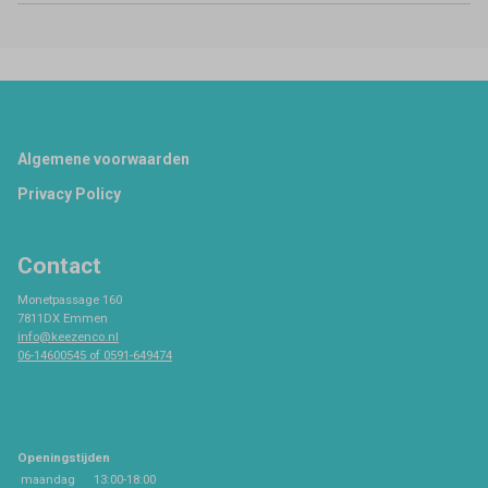
Footer
Algemene voorwaarden
Privacy Policy
Contact
Monetpassage 160
7811DX Emmen
info@keezenco.nl
06-14600545 of 0591-649474
Openingstijden
maandag
13:00-18:00