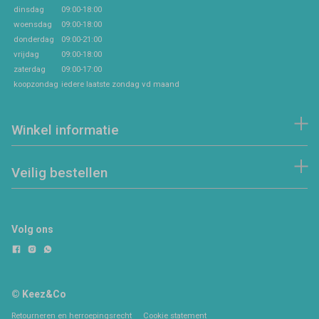
dinsdag
09:00-18:00
woensdag
09:00-18:00
donderdag
09:00-21:00
vrijdag
09:00-18:00
zaterdag
09:00-17:00
koopzondag
iedere laatste zondag vd maand
Winkel informatie
Veilig bestellen
Volg ons
© Keez&Co
Retourneren en herroepingsrecht
Cookie statement