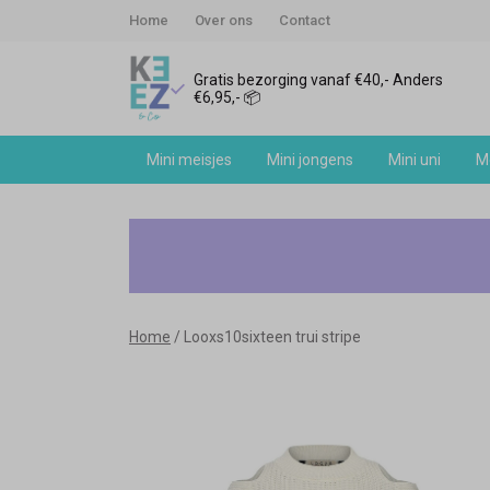
Home
Over ons
Contact
Gratis bezorging vanaf €40,- Anders
€6,95,- 📦
Mini meisjes
Mini jongens
Mini uni
Me
Looxs10sixteen
trui
stripe
Home
Looxs10sixteen trui stripe
-
Keez&Co