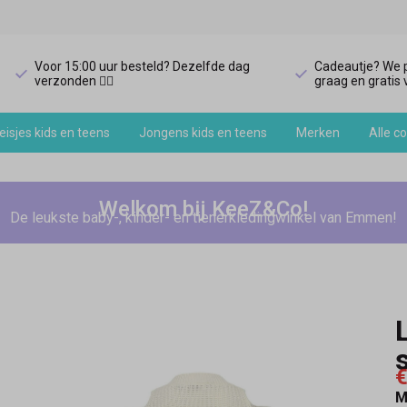
Voor 15:00 uur besteld? Dezelfde dag
Cadeautje? We p
verzonden 🏃‍♀️
graag en gratis v
isjes kids en teens
Jongens kids en teens
Merken
Alle co
Welkom bij KeeZ&Co!
De leukste baby-, kinder- en tienerkledingwinkel van Emmen!
€
M