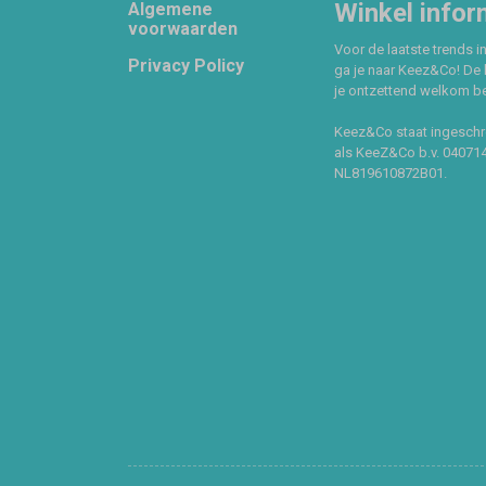
Footer
Winkel infor
Algemene
voorwaarden
Voor de laatste trends in
Privacy Policy
ga je naar Keez&Co! De 
je ontzettend welkom ben
Keez&Co staat ingeschr
als KeeZ&Co b.v. 04071
NL819610872B01.