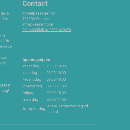
Contact
 ga je
Monetpassage 160
af te
7811DX Emmen
info@keezenco.nl
06-14600545 of 0591-649474
r is
zelfde
ce code.
onze
Openingstijden
euro.
maandag
13:00-18:00
dinsdag
09:00-18:00
woensdag
09:00-18:00
act met
donderdag
09:00-21:00
graag!
vrijdag
09:00-18:00
zaterdag
09:00-17:00
iedere laatste zondag vd
koopzondag
maand