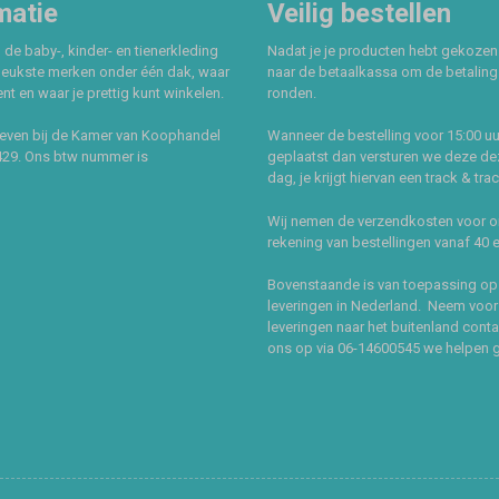
matie
Veilig bestellen
 de baby-, kinder- en tienerkleding
Nadat je je producten hebt gekozen
leukste merken onder één dak, waar
naar de betaalkassa om de betaling 
t en waar je prettig kunt winkelen.
ronden.
even bij de Kamer van Koophandel
Wanneer de bestelling voor 15:00 uu
429. Ons btw nummer is
geplaatst dan versturen we deze de
dag, je krijgt hiervan een track & tra
Wij nemen de verzendkosten voor 
rekening van bestellingen vanaf 40 
Bovenstaande is van toepassing op
leveringen in Nederland. Neem voor
leveringen naar het buitenland cont
ons op via 06-14600545 we helpen 