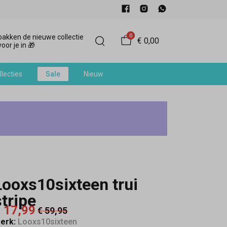
0
akken de nieuwe collectie
€ 0,00
oor je in 🎁
llecties
Sale
Nieuw
Looxs10sixteen trui
stripe
 17,99
€ 59,95
erk:
Looxs10sixteen