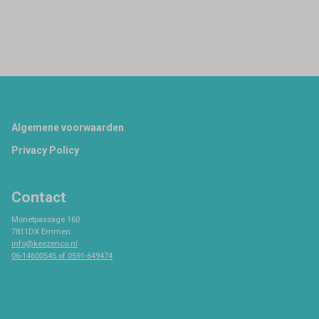
Footer
Algemene voorwaarden
Privacy Policy
Contact
Monetpassage 160
7811DX Emmen
info@keezenco.nl
06-14600545 of 0591-649474