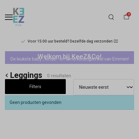
0
Voor 15:00 uur besteld? Dezelfde dag verzonden 🏃‍♀️
Looxs10sixteen
Welkom bij KeeZ&Co!
De leukste baby-, kinder- en tienerkledingwinkel van Emmen!
leggings
Leggings
-
0 resultaten
Filters
Keez&Co
Geen producten gevonden