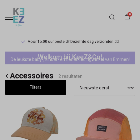
0
Voor 15:00 uur besteld? Dezelfde dag verzonden 🏃‍♀️
Maximo
Welkom bij KeeZ&Co!
De leukste baby-, kinder- en tienerkledingwinkel van Emmen!
mini
Accessoires
meisjes
2 resultaten
Filters
accessoires
-
Keez&Co