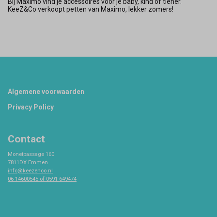
Bij Maximo vind je accessoires voor je baby, kind of tiener.
KeeZ&Co verkoopt petten van Maximo, lekker zomers!
Footer
Algemene voorwaarden
Privacy Policy
Contact
Monetpassage 160
7811DX Emmen
info@keezenco.nl
06-14600545 of 0591-649474