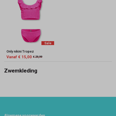
Sale
Only nikini Tropez
Vanaf € 15,00
€ 29,99
Zwemkleding
Footer
Algemene voorwaarden