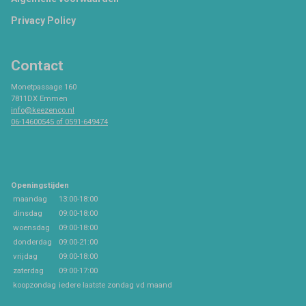
Privacy Policy
Contact
Monetpassage 160
7811DX Emmen
info@keezenco.nl
06-14600545 of 0591-649474
Openingstijden
maandag
13:00-18:00
dinsdag
09:00-18:00
woensdag
09:00-18:00
donderdag
09:00-21:00
vrijdag
09:00-18:00
zaterdag
09:00-17:00
koopzondag
iedere laatste zondag vd maand