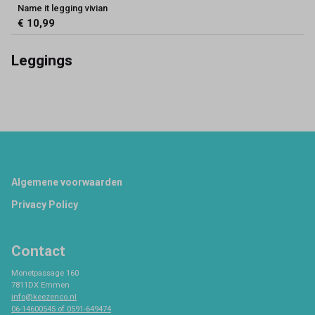
Name it legging vivian
€ 10,99
Leggings
Footer
Algemene voorwaarden
Privacy Policy
Contact
Monetpassage 160
7811DX Emmen
info@keezenco.nl
06-14600545 of 0591-649474