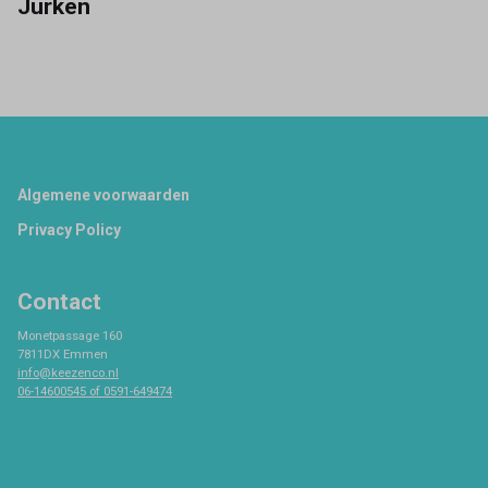
Jurken
Footer
Algemene voorwaarden
Privacy Policy
Contact
Monetpassage 160
7811DX Emmen
info@keezenco.nl
06-14600545 of 0591-649474