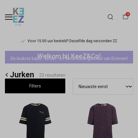
0
Voor 15:00 uur besteld? Dezelfde dag verzonden 🏃‍♀️
Jurken
Welkom bij KeeZ&Co!
De leukste baby-, kinder- en tienerkledingwinkel van Emmen!
-
Jurken
Keez&Co
23 resultaten
Filters