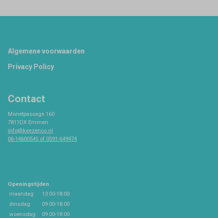
Footer
Algemene voorwaarden
Privacy Policy
Contact
Monetpassage 160
7811DX Emmen
info@keezenco.nl
06-14600545 of 0591-649474
Openingstijden
maandag
13:00-18:00
dinsdag
09:00-18:00
woensdag
09:00-18:00