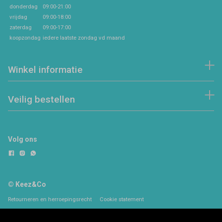
donderdag
09:00-21:00
vrijdag
09:00-18:00
zaterdag
09:00-17:00
koopzondag
iedere laatste zondag vd maand
Winkel informatie
Veilig bestellen
Volg ons
© Keez&Co
Retourneren en herroepingsrecht
Cookie statement