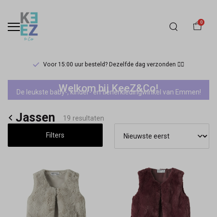
0
Voor 15:00 uur besteld? Dezelfde dag verzonden 🏃‍♀️
Jassen
Welkom bij KeeZ&Co!
De leukste baby-, kinder- en tienerkledingwinkel van Emmen!
-
Jassen
Keez&Co
19 resultaten
Filters