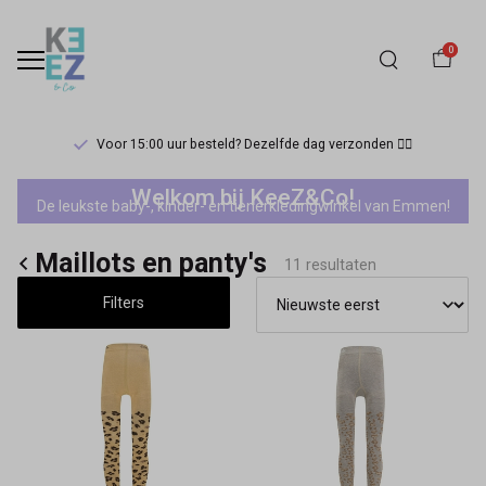
0
Voor 15:00 uur besteld? Dezelfde dag verzonden 🏃‍♀️
Maillots
Welkom bij KeeZ&Co!
De leukste baby-, kinder- en tienerkledingwinkel van Emmen!
en
Maillots en panty's
panty's
11 resultaten
Filters
-
Keez&Co