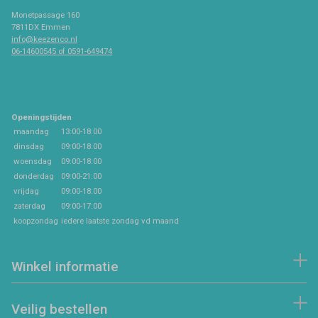
Monetpassage 160
7811DX Emmen
info@keezenco.nl
06-14600545 of 0591-649474
Openingstijden
maandag
13:00-18:00
dinsdag
09:00-18:00
woensdag
09:00-18:00
donderdag
09:00-21:00
vrijdag
09:00-18:00
zaterdag
09:00-17:00
koopzondag
iedere laatste zondag vd maand
Winkel informatie
Veilig bestellen