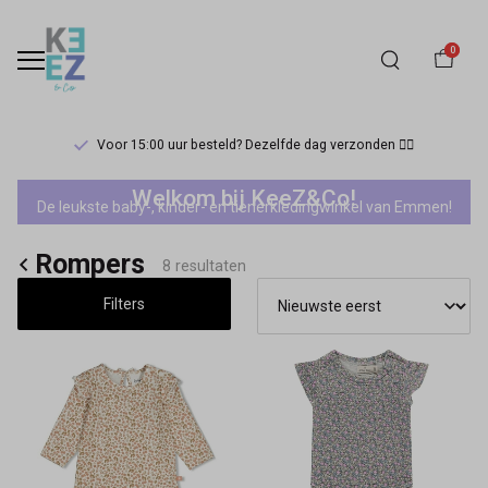
0
Voor 15:00 uur besteld? Dezelfde dag verzonden 🏃‍♀️
Rompers
Welkom bij KeeZ&Co!
De leukste baby-, kinder- en tienerkledingwinkel van Emmen!
-
Rompers
Keez&Co
8 resultaten
Filters