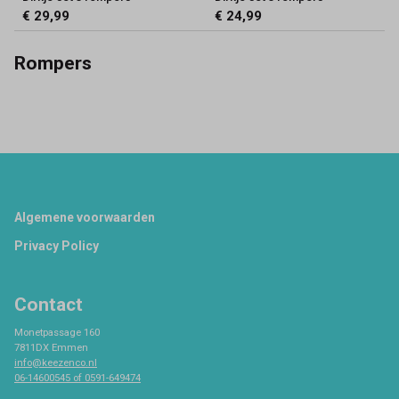
€ 29,99
€ 24,99
Rompers
Footer
Algemene voorwaarden
Privacy Policy
Contact
Monetpassage 160
7811DX Emmen
info@keezenco.nl
06-14600545 of 0591-649474