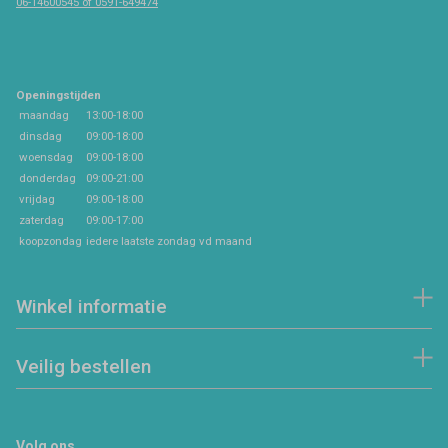
06-14600545 of 0591-649474
Openingstijden
maandag
13:00-18:00
dinsdag
09:00-18:00
woensdag
09:00-18:00
donderdag
09:00-21:00
vrijdag
09:00-18:00
zaterdag
09:00-17:00
koopzondag
iedere laatste zondag vd maand
Winkel informatie
Veilig bestellen
Volg ons