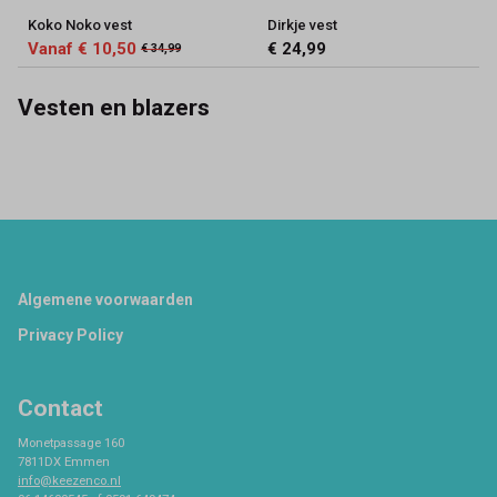
Koko Noko vest
Dirkje vest
Vanaf € 10,50
€ 24,99
€ 34,99
Vesten en blazers
Footer
Algemene voorwaarden
Privacy Policy
Contact
Monetpassage 160
7811DX Emmen
info@keezenco.nl