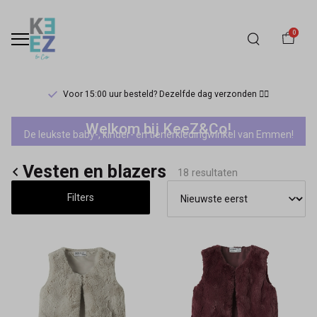
0
Voor 15:00 uur besteld? Dezelfde dag verzonden 🏃‍♀️
Vesten
Welkom bij KeeZ&Co!
De leukste baby-, kinder- en tienerkledingwinkel van Emmen!
en
Vesten en blazers
blazers
18 resultaten
Filters
-
Keez&Co