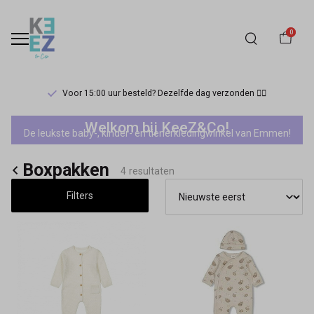
0
Voor 15:00 uur besteld? Dezelfde dag verzonden 🏃‍♀️
Boxpakken
Welkom bij KeeZ&Co!
De leukste baby-, kinder- en tienerkledingwinkel van Emmen!
-
Boxpakken
Keez&Co
4 resultaten
Filters