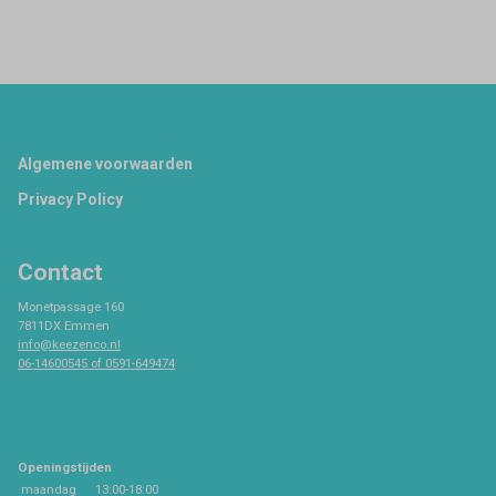
Footer
Algemene voorwaarden
Privacy Policy
Contact
Monetpassage 160
7811DX Emmen
info@keezenco.nl
06-14600545 of 0591-649474
Openingstijden
maandag
13:00-18:00