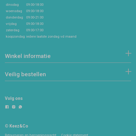
dinsdag
09:00-18:00
woensdag
09:00-18:00
donderdag
09:00-21:00
vrijdag
09:00-18:00
zaterdag
09:00-17:00
koopzondag
iedere laatste zondag vd maand
Winkel informatie
Veilig bestellen
Volg ons
© Keez&Co
Retourneren en herroepingsrecht
Cookie statement