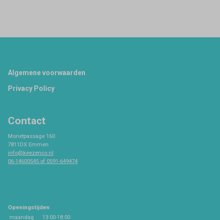
Footer
Algemene voorwaarden
Privacy Policy
Contact
Monetpassage 160
7811DX Emmen
info@keezenco.nl
06-14600545 of 0591-649474
Openingstijden
maandag
13:00-18:00