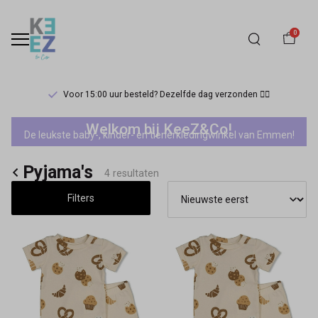
0
Voor 15:00 uur besteld? Dezelfde dag verzonden 🏃‍♀️
Pyjama's
Welkom bij KeeZ&Co!
De leukste baby-, kinder- en tienerkledingwinkel van Emmen!
-
Pyjama's
Keez&Co
4 resultaten
Filters