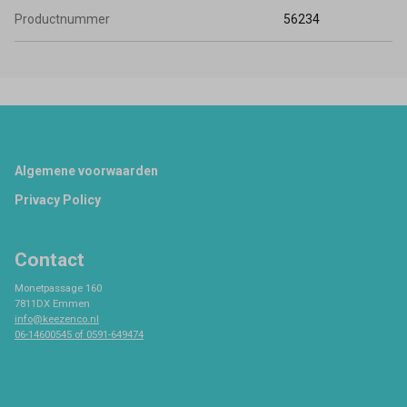
Productnummer
56234
Footer
Algemene voorwaarden
Privacy Policy
Contact
Monetpassage 160
7811DX Emmen
info@keezenco.nl
06-14600545 of 0591-649474