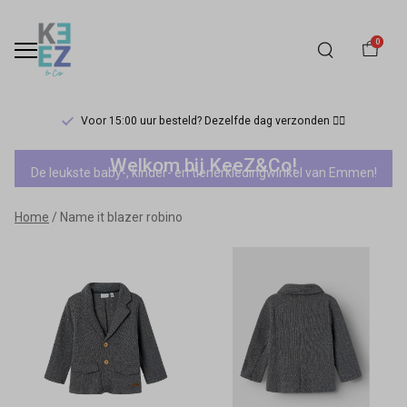
0
Voor 15:00 uur besteld? Dezelfde dag verzonden 🏃‍♀️
Name
Welkom bij KeeZ&Co!
De leukste baby-, kinder- en tienerkledingwinkel van Emmen!
it
Home
Name it blazer robino
blazer
robino
-
Keez&Co