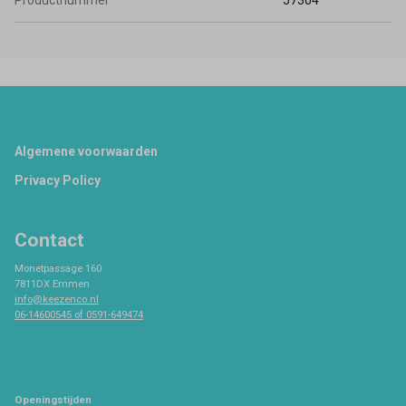
Productnummer
57304
Footer
Algemene voorwaarden
Privacy Policy
Contact
Monetpassage 160
7811DX Emmen
info@keezenco.nl
06-14600545 of 0591-649474
Openingstijden