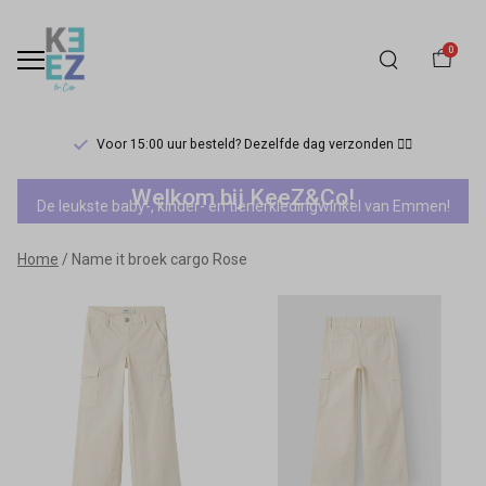
0
Voor 15:00 uur besteld? Dezelfde dag verzonden 🏃‍♀️
Name
Welkom bij KeeZ&Co!
De leukste baby-, kinder- en tienerkledingwinkel van Emmen!
it
Home
Name it broek cargo Rose
broek
cargo
Rose
-
Keez&Co