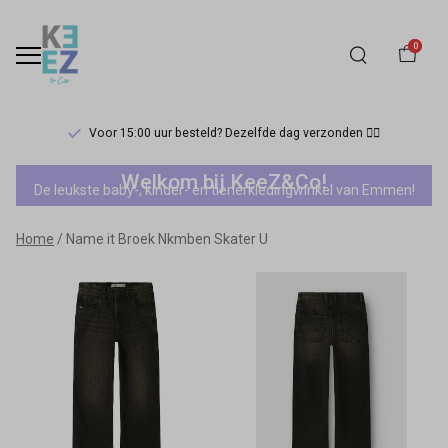
0
Voor 15:00 uur besteld? Dezelfde dag verzonden 🏃‍♀️
Name
Welkom bij KeeZ&Co!
De leukste baby-, kinder- en tienerkledingwinkel van Emmen!
it
Home
Name it Broek Nkmben Skater U
Broek
Nkmben
Skater
U
-