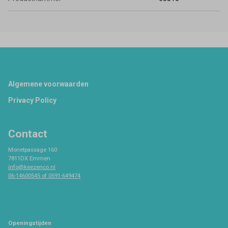
Footer
Algemene voorwaarden
Privacy Policy
Contact
Monetpassage 160
7811DX Emmen
info@keezenco.nl
06-14600545 of 0591-649474
Openingstijden