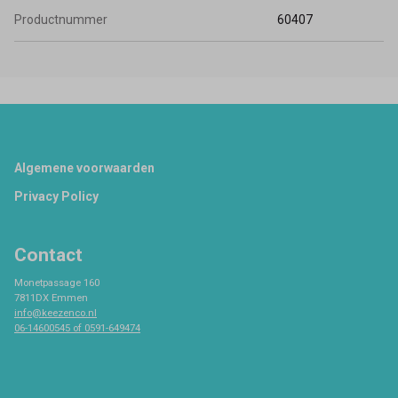
Productnummer
60407
Footer
Algemene voorwaarden
Privacy Policy
Contact
Monetpassage 160
7811DX Emmen
info@keezenco.nl
06-14600545 of 0591-649474