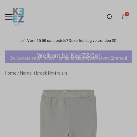
0
Voor 15:00 uur besteld? Dezelfde dag verzonden 🏃‍♀️
Name
Welkom bij KeeZ&Co!
De leukste baby-, kinder- en tienerkledingwinkel van Emmen!
it
Home
Name it broek Nmfroisin
broek
Nmfroisin
-
Keez&Co