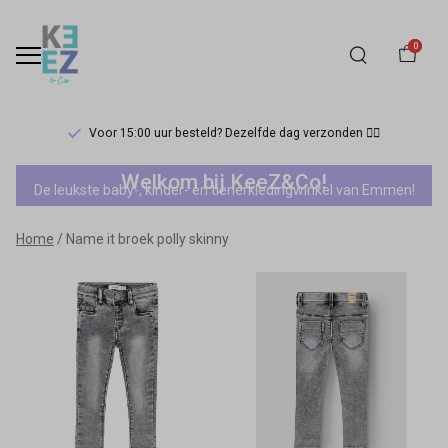
0
Voor 15:00 uur besteld? Dezelfde dag verzonden 🏃‍♀️
Name
Welkom bij KeeZ&Co!
De leukste baby-, kinder- en tienerkledingwinkel van Emmen!
it
Home
Name it broek polly skinny
broek
polly
skinny
-
Keez&Co