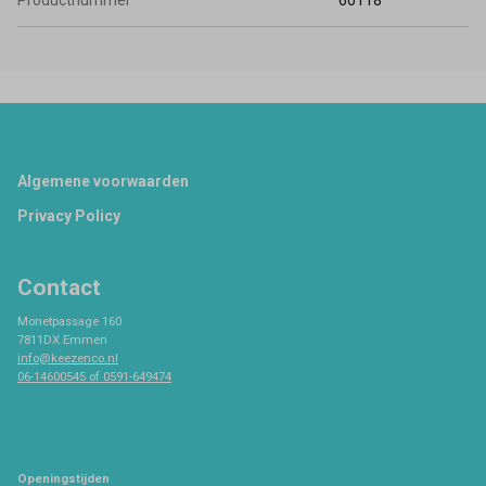
Productnummer
60118
Footer
Algemene voorwaarden
Privacy Policy
Contact
Monetpassage 160
7811DX Emmen
info@keezenco.nl
06-14600545 of 0591-649474
Openingstijden