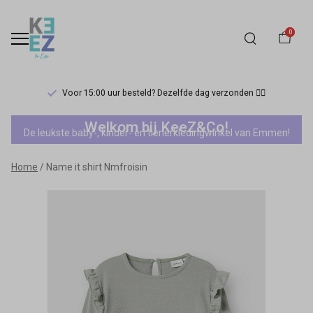
0
Voor 15:00 uur besteld? Dezelfde dag verzonden 🏃‍♀️
Name
Welkom bij KeeZ&Co!
De leukste baby-, kinder- en tienerkledingwinkel van Emmen!
it
Home
Name it shirt Nmfroisin
shirt
Nmfroisin
-
Keez&Co