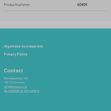
Productnummer
60409
Footer
Algemene voorwaarden
Privacy Policy
Contact
Monetpassage 160
7811DX Emmen
info@keezenco.nl
06-14600545 of 0591-649474