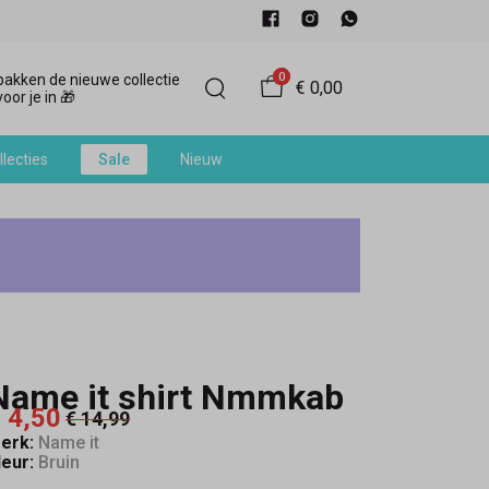
0
akken de nieuwe collectie
€ 0,00
oor je in 🎁
llecties
Sale
Nieuw
Name it shirt Nmmkab
 4,50
€ 14,99
erk:
Name it
leur:
Bruin