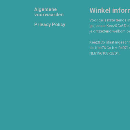
Footer
Winkel infor
Algemene
voorwaarden
Voor de laatste trends in
Privacy Policy
ga je naar Keez&Co! De 
je ontzettend welkom ben
Keez&Co staat ingeschr
als KeeZ&Co b.v. 04071
NL819610872B01.