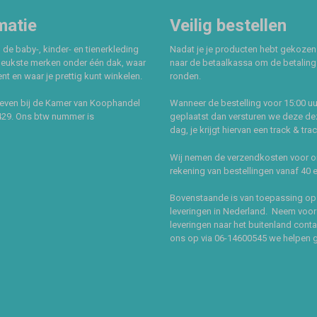
matie
Veilig bestellen
 de baby-, kinder- en tienerkleding
Nadat je je producten hebt gekozen
leukste merken onder één dak, waar
naar de betaalkassa om de betaling 
t en waar je prettig kunt winkelen.
ronden.
even bij de Kamer van Koophandel
Wanneer de bestelling voor 15:00 uu
429. Ons btw nummer is
geplaatst dan versturen we deze de
dag, je krijgt hiervan een track & tra
Wij nemen de verzendkosten voor 
rekening van bestellingen vanaf 40 
Bovenstaande is van toepassing op
leveringen in Nederland. Neem voor
leveringen naar het buitenland cont
ons op via 06-14600545 we helpen 