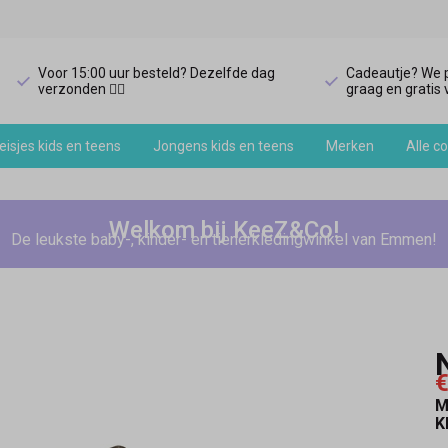
Voor 15:00 uur besteld? Dezelfde dag
Cadeautje? We p
verzonden 🏃‍♀️
graag en gratis v
isjes kids en teens
Jongens kids en teens
Merken
Alle co
Welkom bij KeeZ&Co!
De leukste baby-, kinder- en tienerkledingwinkel van Emmen!
€
M
K