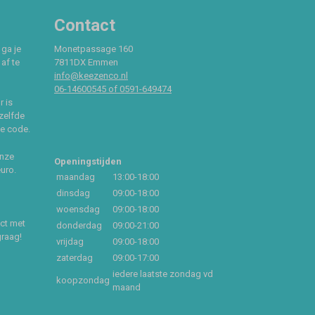
Contact
 ga je
Monetpassage 160
af te
7811DX Emmen
info@keezenco.nl
06-14600545 of 0591-649474
r is
zelfde
ce code.
onze
Openingstijden
euro.
maandag
13:00-18:00
dinsdag
09:00-18:00
woensdag
09:00-18:00
act met
donderdag
09:00-21:00
graag!
vrijdag
09:00-18:00
zaterdag
09:00-17:00
iedere laatste zondag vd
koopzondag
maand