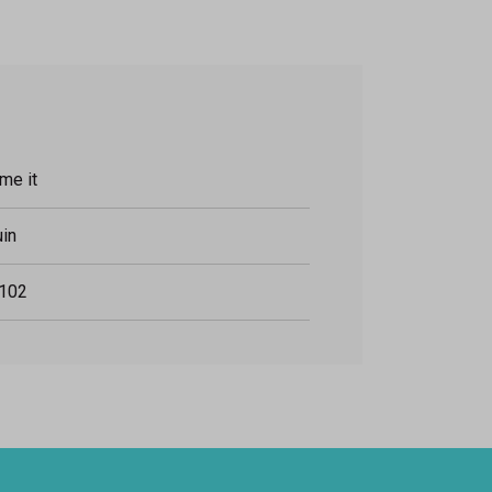
me it
uin
102