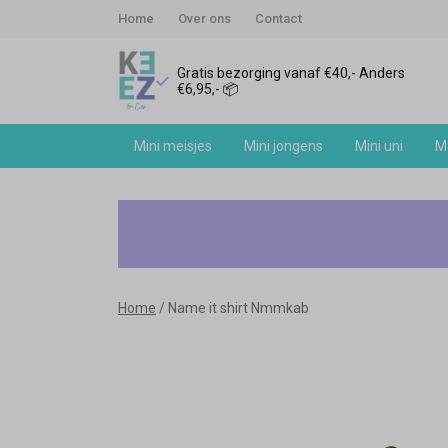
Home
Over ons
Contact
Gratis bezorging vanaf €40,- Anders
€6,95,- 📦
Mini meisjes
Mini jongens
Mini uni
Me
Name
it
shirt
Home
Name it shirt Nmmkab
Nmmkab
-
Keez&Co