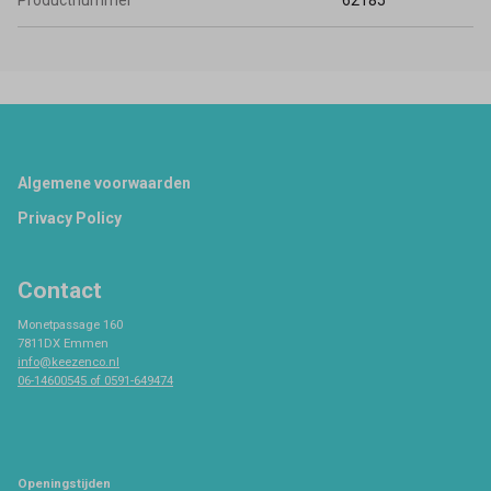
Productnummer
62185
Footer
Algemene voorwaarden
Privacy Policy
Contact
Monetpassage 160
7811DX Emmen
info@keezenco.nl
06-14600545 of 0591-649474
Openingstijden