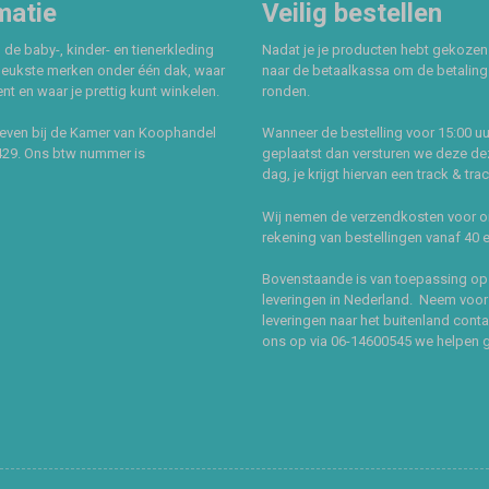
matie
Veilig bestellen
 de baby-, kinder- en tienerkleding
Nadat je je producten hebt gekozen
leukste merken onder één dak, waar
naar de betaalkassa om de betaling 
t en waar je prettig kunt winkelen.
ronden.
even bij de Kamer van Koophandel
Wanneer de bestelling voor 15:00 uu
429. Ons btw nummer is
geplaatst dan versturen we deze de
dag, je krijgt hiervan een track & tra
Wij nemen de verzendkosten voor 
rekening van bestellingen vanaf 40 
Bovenstaande is van toepassing op
leveringen in Nederland. Neem voor
leveringen naar het buitenland cont
ons op via 06-14600545 we helpen 