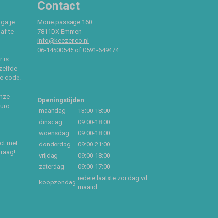
Contact
 ga je
Monetpassage 160
af te
7811DX Emmen
info@keezenco.nl
06-14600545 of 0591-649474
r is
zelfde
ce code.
onze
Openingstijden
euro.
maandag
13:00-18:00
dinsdag
09:00-18:00
woensdag
09:00-18:00
act met
donderdag
09:00-21:00
graag!
vrijdag
09:00-18:00
zaterdag
09:00-17:00
iedere laatste zondag vd
koopzondag
maand