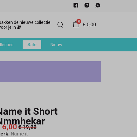
0
akken de nieuwe collectie
€ 0,00
oor je in 🎁
llecties
Sale
Nieuw
Name it Short
Nmmhekar
 6,00
€ 19,99
erk:
Name it