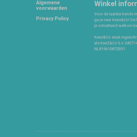
Footer
Winkel infor
Algemene
voorwaarden
Voor de laatste trends in
Privacy Policy
ga je naar Keez&Co! De 
je ontzettend welkom ben
Keez&Co staat ingeschr
als KeeZ&Co b.v. 04071
NL819610872B01.