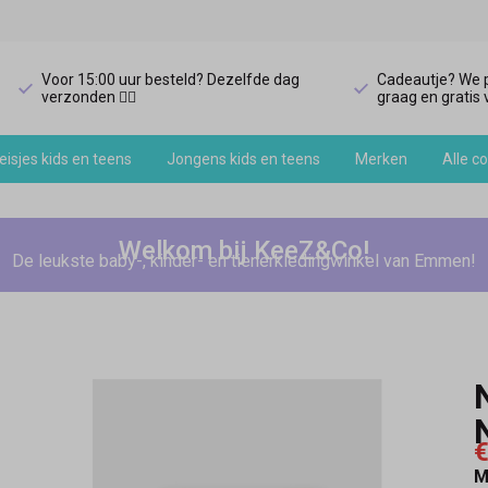
Voor 15:00 uur besteld? Dezelfde dag
Cadeautje? We p
verzonden 🏃‍♀️
graag en gratis v
isjes kids en teens
Jongens kids en teens
Merken
Alle co
Welkom bij KeeZ&Co!
De leukste baby-, kinder- en tienerkledingwinkel van Emmen!
€
M