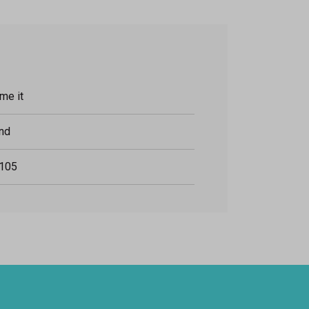
me it
nd
105