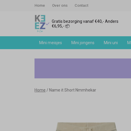
Home
Over ons
Contact
Gratis bezorging vanaf €40,- Anders
€6,95,- 📦
Mini meisjes
Mini jongens
Mini uni
Me
Name
it
Short
Home
Name it Short Nmmhekar
Nmmhekar
-
Keez&Co