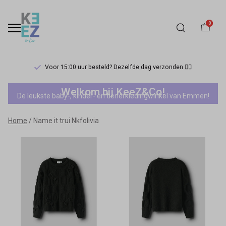
0
Voor 15:00 uur besteld? Dezelfde dag verzonden 🏃‍♀️
Name
Welkom bij KeeZ&Co!
De leukste baby-, kinder- en tienerkledingwinkel van Emmen!
it
Home
Name it trui Nkfolivia
trui
Nkfolivia
-
Keez&Co