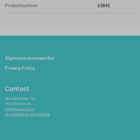
Productnummer
63845
Footer
Algemene voorwaarden
Privacy Policy
Contact
Monetpassage 160
7811DX Emmen
info@keezenco.nl
06-14600545 of 0591-649474