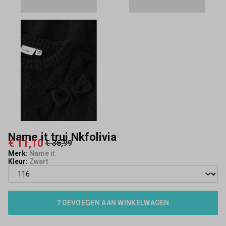
Name it trui Nkfolivia
€ 11,10
€ 36,99
Merk:
Name it
Kleur:
Zwart
TOEVOEGEN AAN WINKELWAGEN