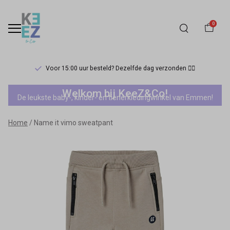
0
Voor 15:00 uur besteld? Dezelfde dag verzonden 🏃‍♀️
Name
Welkom bij KeeZ&Co!
De leukste baby-, kinder- en tienerkledingwinkel van Emmen!
it
Home
Name it vimo sweatpant
vimo
sweatpant
-
Keez&Co