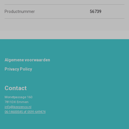
Productnummer
56739
Footer
Algemene voorwaarden
Privacy Policy
Contact
Monetpassage 160
7811DX Emmen
info@keezenco.nl
06-14600545 of 0591-649474