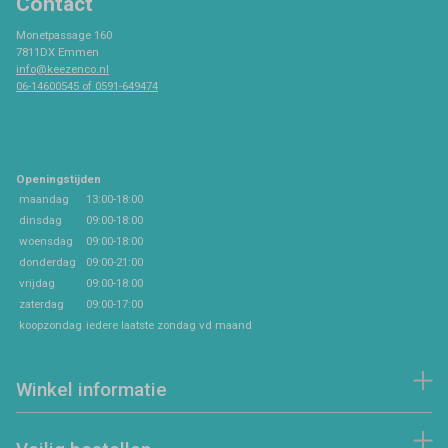
Contact
Monetpassage 160
7811DX Emmen
info@keezenco.nl
06-14600545 of 0591-649474
Openingstijden
maandag
13:00-18:00
dinsdag
09:00-18:00
woensdag
09:00-18:00
donderdag
09:00-21:00
vrijdag
09:00-18:00
zaterdag
09:00-17:00
koopzondag
iedere laatste zondag vd maand
Winkel informatie