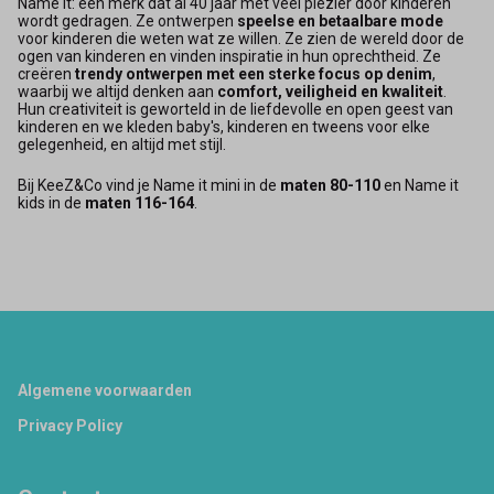
Name it: een merk dat al 40 jaar met veel plezier door kinderen
wordt gedragen. Ze ontwerpen
speelse en betaalbare mode
voor kinderen die weten wat ze willen. Ze zien de wereld door de
ogen van kinderen en vinden inspiratie in hun oprechtheid. Ze
creëren
trendy ontwerpen met een sterke focus op denim
,
waarbij we altijd denken aan
comfort, veiligheid en kwaliteit
.
Hun creativiteit is geworteld in de liefdevolle en open geest van
kinderen en we kleden baby's, kinderen en tweens voor elke
gelegenheid, en altijd met stijl.
Bij KeeZ&Co vind je Name it mini in de
maten 80-110
en Name it
kids in de
maten 116-164
.
Footer
Algemene voorwaarden
Privacy Policy