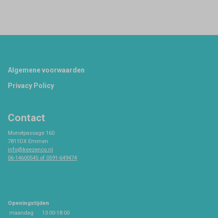
Footer
Algemene voorwaarden
Privacy Policy
Contact
Monetpassage 160
7811DX Emmen
info@keezenco.nl
06-14600545 of 0591-649474
Openingstijden
maandag
13:00-18:00