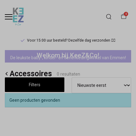
0
Voor 15:00 uur besteld? Dezelfde dag verzonden 🏃‍♀️
Name
Welkom bij KeeZ&Co!
De leukste baby-, kinder- en tienerkledingwinkel van Emmen!
it
Accessoires
mini
0 resultaten
Filters
jongens
accessoires
Geen producten gevonden
-
Keez&Co