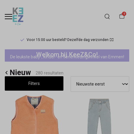
0
Voor 15:00 uur besteld? Dezelfde dag verzonden 🏃‍♀️
Nieuw
Welkom bij KeeZ&Co!
De leukste baby-, kinder- en tienerkledingwinkel van Emmen!
-
Nieuw
Keez&Co
280 resultaten
Filters