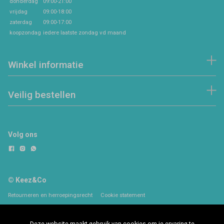
donderdag
09:00-21:00
vrijdag
09:00-18:00
zaterdag
09:00-17:00
koopzondag
iedere laatste zondag vd maand
Winkel informatie
Veilig bestellen
Volg ons
© Keez&Co
Retourneren en herroepingsrecht
Cookie statement
Deze website maakt gebruik van cookies om je ervaring te