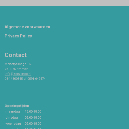
Footer
Algemene voorwaarden
Privacy Policy
Contact
Monetpassage 160
7811DX Emmen
info@keezenco.nl
06-14600545 of 0591-649474
Openingstijden
maandag
13:00-18:00
dinsdag
09:00-18:00
woensdag
09:00-18:00