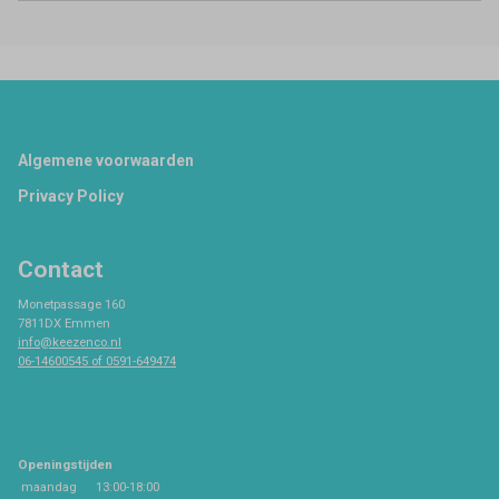
Footer
Algemene voorwaarden
Privacy Policy
Contact
Monetpassage 160
7811DX Emmen
info@keezenco.nl
06-14600545 of 0591-649474
Openingstijden
maandag
13:00-18:00