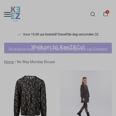
0
Voor 15:00 uur besteld? Dezelfde dag verzonden 🏃‍♀️
No
Welkom bij KeeZ&Co!
De leukste baby-, kinder- en tienerkledingwinkel van Emmen!
Way
Home
No Way Monday Blouse
Monday
Blouse
-
Keez&Co