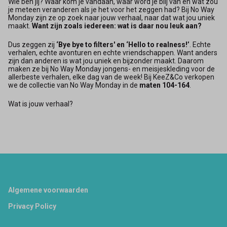
Wie ben jij? Waar kom je vandaan, waar word je blij van en wat zou
je meteen veranderen als je het voor het zeggen had? Bij No Way
Monday zijn ze op zoek naar jouw verhaal, naar dat wat jou uniek
maakt.
Want zijn zoals iedereen: wat is daar nou leuk aan?
Dus zeggen zij
‘Bye bye to filters' en ‘Hello to realness!’
. Echte
verhalen, echte avonturen en echte vriendschappen. Want anders
zijn dan anderen is wat jou uniek en bijzonder maakt. Daarom
maken ze bij No Way Monday jongens- en meisjeskleding voor de
allerbeste verhalen, elke dag van de week! Bij KeeZ&Co verkopen
we de collectie van No Way Monday in de
maten 104-164
.
Wat is jouw verhaal?
Footer
Algemene voorwaarden
Privacy Policy