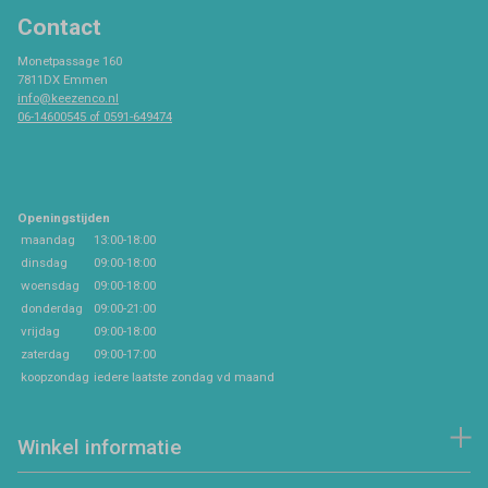
Contact
Monetpassage 160
7811DX Emmen
info@keezenco.nl
06-14600545 of 0591-649474
Openingstijden
maandag
13:00-18:00
dinsdag
09:00-18:00
woensdag
09:00-18:00
donderdag
09:00-21:00
vrijdag
09:00-18:00
zaterdag
09:00-17:00
koopzondag
iedere laatste zondag vd maand
Winkel informatie