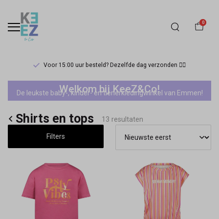
0
Voor 15:00 uur besteld? Dezelfde dag verzonden 🏃‍♀️
No
Welkom bij KeeZ&Co!
De leukste baby-, kinder- en tienerkledingwinkel van Emmen!
Way
Shirts en tops
Monday
13 resultaten
Filters
meisjes
shirts
en
tops