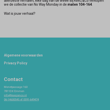
allerbeste verhalen, elke dag van de week! Bij KeeZ&Co verkopen
we de collectie van No Way Monday in de
maten 104-164
.
Wat is jouw verhaal?
Footer
Algemene voorwaarden
Privacy Policy
Contact
Monetpassage 160
7811DX Emmen
info@keezenco.nl
06-14600545 of 0591-649474