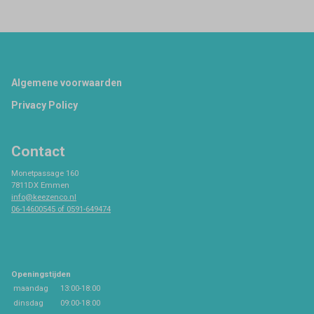
Footer
Algemene voorwaarden
Privacy Policy
Contact
Monetpassage 160
7811DX Emmen
info@keezenco.nl
06-14600545 of 0591-649474
Openingstijden
maandag
13:00-18:00
dinsdag
09:00-18:00