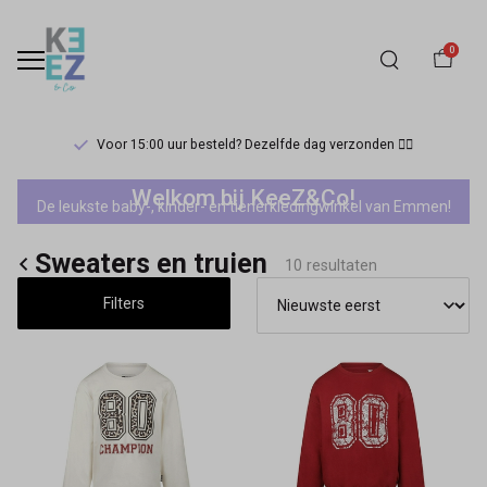
0
Voor 15:00 uur besteld? Dezelfde dag verzonden 🏃‍♀️
No
Welkom bij KeeZ&Co!
De leukste baby-, kinder- en tienerkledingwinkel van Emmen!
Way
Sweaters en truien
Monday
10 resultaten
Filters
meisjes
sweaters
en
truien