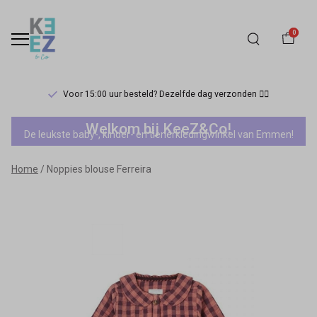
0
Voor 15:00 uur besteld? Dezelfde dag verzonden 🏃‍♀️
Noppies
Welkom bij KeeZ&Co!
De leukste baby-, kinder- en tienerkledingwinkel van Emmen!
blouse
Home
Noppies blouse Ferreira
Ferreira
-
Keez&Co