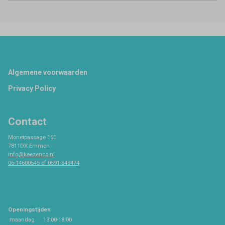
Footer
Algemene voorwaarden
Privacy Policy
Contact
Monetpassage 160
7811DX Emmen
info@keezenco.nl
06-14600545 of 0591-649474
Openingstijden
maandag
13:00-18:00