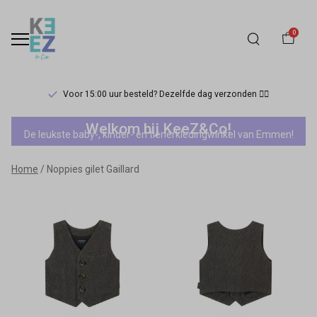
0
Voor 15:00 uur besteld? Dezelfde dag verzonden 🏃‍♀️
Noppies
Welkom bij KeeZ&Co!
De leukste baby-, kinder- en tienerkledingwinkel van Emmen!
gilet
Home
Noppies gilet Gaillard
Gaillard
-
Keez&Co