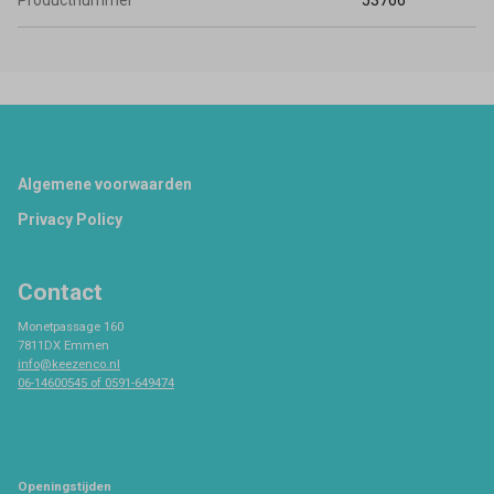
Productnummer
53766
Footer
Algemene voorwaarden
Privacy Policy
Contact
Monetpassage 160
7811DX Emmen
info@keezenco.nl
06-14600545 of 0591-649474
Openingstijden