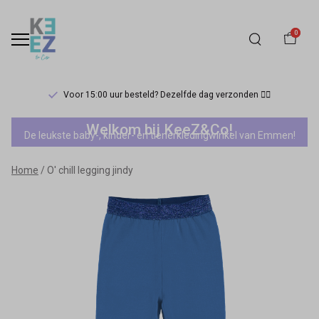
0
Voor 15:00 uur besteld? Dezelfde dag verzonden 🏃‍♀️
O'
Welkom bij KeeZ&Co!
De leukste baby-, kinder- en tienerkledingwinkel van Emmen!
chill
Home
O' chill legging jindy
legging
jindy
-
Keez&Co