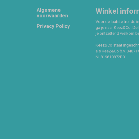
Footer
Winkel infor
Algemene
voorwaarden
Voor de laatste trends in
Privacy Policy
ga je naar Keez&Co! De 
je ontzettend welkom ben
Keez&Co staat ingeschr
als KeeZ&Co b.v. 04071
NL819610872B01.