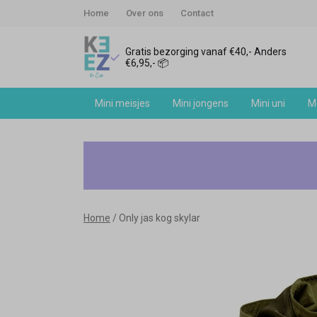
Home
Over ons
Contact
Gratis bezorging vanaf €40,- Anders
€6,95,- 📦
Mini meisjes
Mini jongens
Mini uni
Me
Only
jas
kog
Home
Only jas kog skylar
skylar
-
Keez&Co