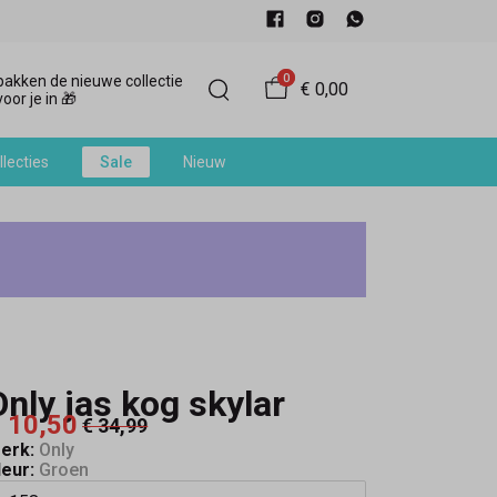
0
akken de nieuwe collectie
€ 0,00
oor je in 🎁
llecties
Sale
Nieuw
Only jas kog skylar
 10,50
€ 34,99
erk:
Only
leur:
Groen