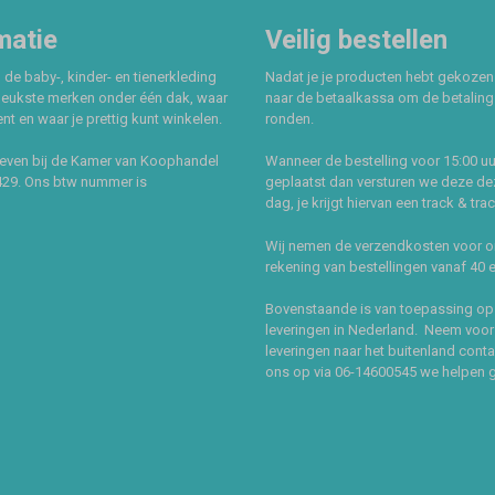
matie
Veilig bestellen
 de baby-, kinder- en tienerkleding
Nadat je je producten hebt gekozen
leukste merken onder één dak, waar
naar de betaalkassa om de betaling 
t en waar je prettig kunt winkelen.
ronden.
even bij de Kamer van Koophandel
Wanneer de bestelling voor 15:00 uu
429. Ons btw nummer is
geplaatst dan versturen we deze de
dag, je krijgt hiervan een track & tra
Wij nemen de verzendkosten voor 
rekening van bestellingen vanaf 40 
Bovenstaande is van toepassing op
leveringen in Nederland. Neem voor
leveringen naar het buitenland cont
ons op via 06-14600545 we helpen 