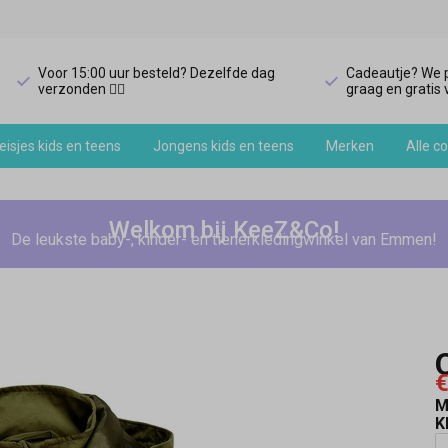
Voor 15:00 uur besteld? Dezelfde dag
Cadeautje? We p
verzonden 🏃‍♀️
graag en gratis v
isjes kids en teens
Jongens kids en teens
Merken
Alle co
Welkom bij KeeZ&Co!
De leukste baby-, kinder- en tienerkledingwinkel van Emmen!
€
M
K