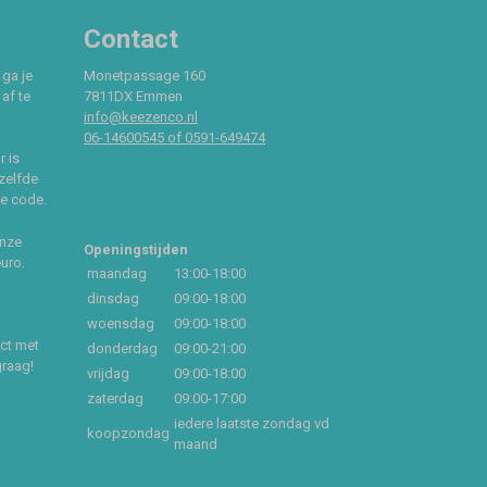
Contact
 ga je
Monetpassage 160
af te
7811DX Emmen
info@keezenco.nl
06-14600545 of 0591-649474
r is
zelfde
ce code.
onze
Openingstijden
euro.
maandag
13:00-18:00
dinsdag
09:00-18:00
woensdag
09:00-18:00
act met
donderdag
09:00-21:00
graag!
vrijdag
09:00-18:00
zaterdag
09:00-17:00
iedere laatste zondag vd
koopzondag
maand