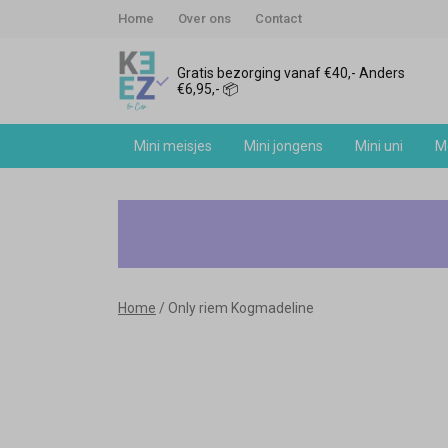
Home
Over ons
Contact
Gratis bezorging vanaf €40,- Anders
€6,95,- 📦
Mini meisjes
Mini jongens
Mini uni
Me
Only
riem
Kogmadeline
Home
Only riem Kogmadeline
-
Keez&Co