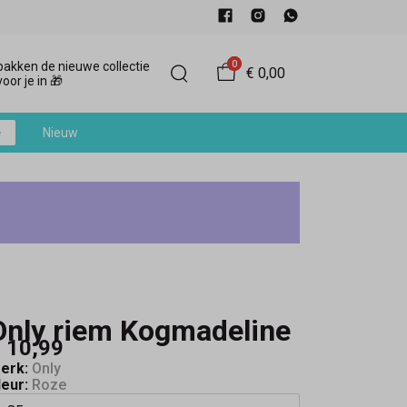
0
akken de nieuwe collectie
€ 0,00
oor je in 🎁
e
Nieuw
Only riem Kogmadeline
 10,99
erk:
Only
leur:
Roze