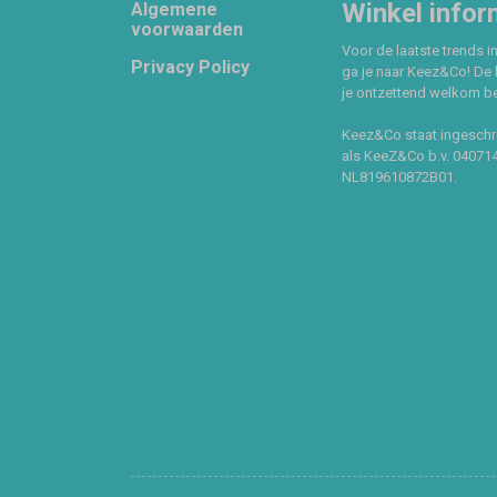
Footer
Winkel infor
Algemene
voorwaarden
Voor de laatste trends in
Privacy Policy
ga je naar Keez&Co! De 
je ontzettend welkom ben
Keez&Co staat ingeschr
als KeeZ&Co b.v. 04071
NL819610872B01.