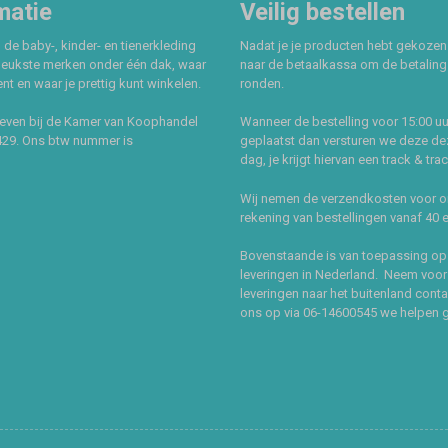
matie
Veilig bestellen
 de baby-, kinder- en tienerkleding
Nadat je je producten hebt gekozen
leukste merken onder één dak, waar
naar de betaalkassa om de betaling 
t en waar je prettig kunt winkelen.
ronden.
even bij de Kamer van Koophandel
Wanneer de bestelling voor 15:00 uu
429. Ons btw nummer is
geplaatst dan versturen we deze de
dag, je krijgt hiervan een track & tra
Wij nemen de verzendkosten voor 
rekening van bestellingen vanaf 40 
Bovenstaande is van toepassing op
leveringen in Nederland. Neem voor
leveringen naar het buitenland cont
ons op via 06-14600545 we helpen 