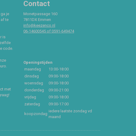
Contact
 ga je
Monetpassage 160
af te
7811DX Emmen
info@keezenco.nl
06-14600545 of 0591-649474
r is
zelfde
ce code.
onze
Openingstijden
euro.
maandag
13:00-18:00
dinsdag
09:00-18:00
woensdag
09:00-18:00
act met
donderdag
09:00-21:00
graag!
vrijdag
09:00-18:00
zaterdag
09:00-17:00
iedere laatste zondag vd
koopzondag
maand