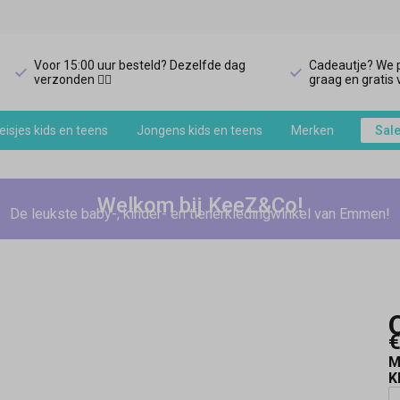
Voor 15:00 uur besteld? Dezelfde dag
Cadeautje? We p
verzonden 🏃‍♀️
graag en gratis v
isjes kids en teens
Jongens kids en teens
Merken
Sal
Welkom bij KeeZ&Co!
De leukste baby-, kinder- en tienerkledingwinkel van Emmen!
€
M
K