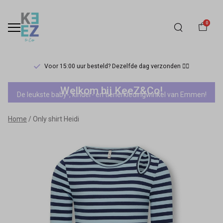
0
Voor 15:00 uur besteld? Dezelfde dag verzonden 🏃‍♀️
Only
Welkom bij KeeZ&Co!
De leukste baby-, kinder- en tienerkledingwinkel van Emmen!
shirt
Home
Only shirt Heidi
Heidi
-
Keez&Co