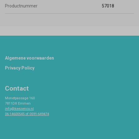
Productnummer
57018
Footer
Algemene voorwaarden
Privacy Policy
Contact
Monetpassage 160
7811DX Emmen
info@keezenco.nl
06-14600545 of 0591-649474