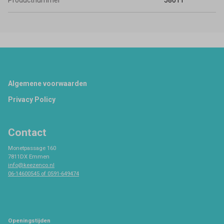
Productnummer
58011
Footer
Algemene voorwaarden
Privacy Policy
Contact
Monetpassage 160
7811DX Emmen
info@keezenco.nl
06-14600545 of 0591-649474
Openingstijden