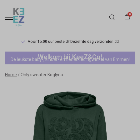
0
Voor 15:00 uur besteld? Dezelfde dag verzonden 🏃‍♀️
Only
Welkom bij KeeZ&Co!
De leukste baby-, kinder- en tienerkledingwinkel van Emmen!
sweater
Home
Only sweater Koglyna
Koglyna
-
Keez&Co