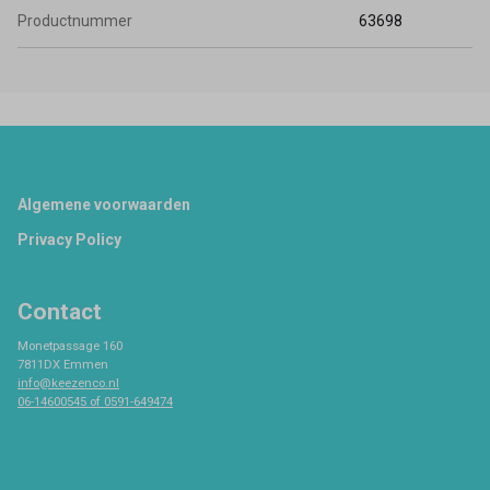
Productnummer
63698
Footer
Algemene voorwaarden
Privacy Policy
Contact
Monetpassage 160
7811DX Emmen
info@keezenco.nl
06-14600545 of 0591-649474