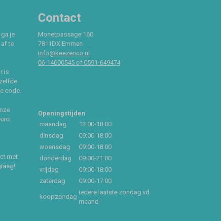
Contact
 ga je
Monetpassage 160
af te
7811DX Emmen
info@keezenco.nl
06-14600545 of 0591-649474
r is
zelfde
ce code.
onze
Openingstijden
euro.
maandag
13:00-18:00
dinsdag
09:00-18:00
woensdag
09:00-18:00
act met
donderdag
09:00-21:00
graag!
vrijdag
09:00-18:00
zaterdag
09:00-17:00
iedere laatste zondag vd
koopzondag
maand