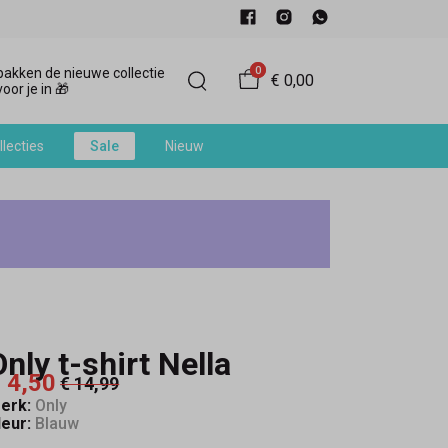
0
akken de nieuwe collectie
€ 0,00
oor je in 🎁
llecties
Sale
Nieuw
Only t-shirt Nella
 4,50
€ 14,99
erk:
Only
leur:
Blauw