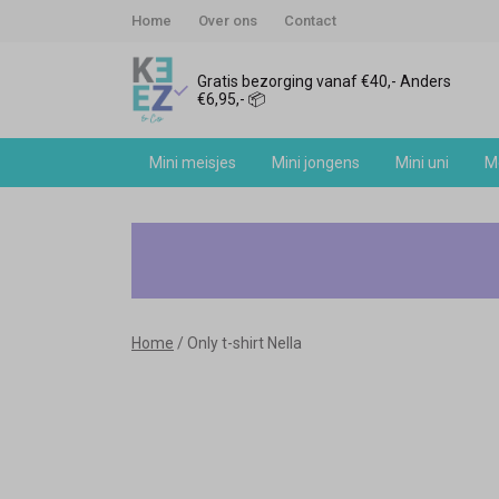
Home
Over ons
Contact
Gratis bezorging vanaf €40,- Anders
€6,95,- 📦
Mini meisjes
Mini jongens
Mini uni
Me
Only
t-
shirt
Home
Only t-shirt Nella
Nella
-
Keez&Co