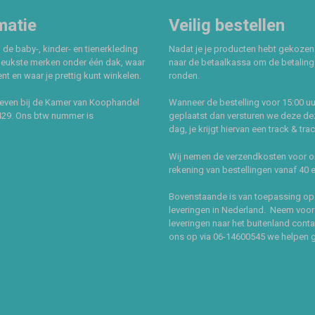
matie
Veilig bestellen
 de baby-, kinder- en tienerkleding
Nadat je je producten hebt gekozen
leukste merken onder één dak, waar
naar de betaalkassa om de betaling 
t en waar je prettig kunt winkelen.
ronden.
even bij de Kamer van Koophandel
Wanneer de bestelling voor 15:00 uu
429. Ons btw nummer is
geplaatst dan versturen we deze de
dag, je krijgt hiervan een track & tra
Wij nemen de verzendkosten voor 
rekening van bestellingen vanaf 40 
Bovenstaande is van toepassing op
leveringen in Nederland. Neem voor
leveringen naar het buitenland cont
ons op via 06-14600545 we helpen 