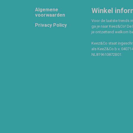
Footer
Winkel infor
Algemene
voorwaarden
Voor de laatste trends in
Privacy Policy
ga je naar Keez&Co! De 
je ontzettend welkom ben
Keez&Co staat ingeschr
als KeeZ&Co b.v. 04071
NL819610872B01.