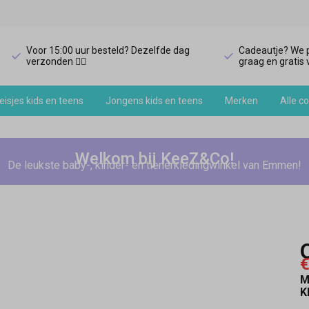
Voor 15:00 uur besteld? Dezelfde dag
Cadeautje? We p
verzonden 🏃‍♀️
graag en gratis v
isjes kids en teens
Jongens kids en teens
Merken
Alle co
Welkom bij KeeZ&Co!
De leukste baby-, kinder- en tienerkledingwinkel van Emmen!
€
M
K