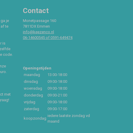
Contact
 ga je
Monetpassage 160
af te
7811DX Emmen
info@keezenco.nl
06-14600545 of 0591-649474
r is
zelfde
ce code.
onze
Openingstijden
euro.
maandag
13:00-18:00
dinsdag
09:00-18:00
woensdag
09:00-18:00
act met
donderdag
09:00-21:00
graag!
vrijdag
09:00-18:00
zaterdag
09:00-17:00
iedere laatste zondag vd
koopzondag
maand