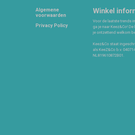
Footer
Winkel infor
Algemene
voorwaarden
Voor de laatste trends in
Privacy Policy
ga je naar Keez&Co! De 
je ontzettend welkom ben
Keez&Co staat ingeschr
als KeeZ&Co b.v. 04071
NL819610872B01.