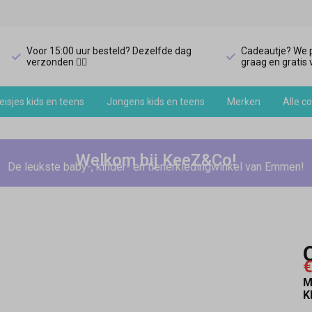
Voor 15:00 uur besteld? Dezelfde dag
Cadeautje? We p
verzonden 🏃‍♀️
graag en gratis v
isjes kids en teens
Jongens kids en teens
Merken
Alle co
Welkom bij KeeZ&Co!
De leukste baby-, kinder- en tienerkledingwinkel van Emmen!
€
M
K