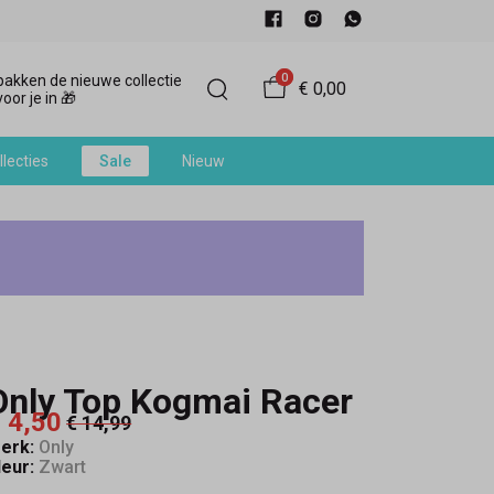
0
akken de nieuwe collectie
€ 0,00
oor je in 🎁
llecties
Sale
Nieuw
Only Top Kogmai Racer
 4,50
€ 14,99
erk:
Only
leur:
Zwart