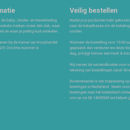
matie
Veilig bestellen
 de baby-, kinder- en tienerkleding
Nadat je je producten hebt gekozen
leukste merken onder één dak, waar
naar de betaalkassa om de betaling 
t en waar je prettig kunt winkelen.
ronden.
even bij de Kamer van Koophandel
Wanneer de bestelling voor 15:00 uu
429. Ons btw nummer is
geplaatst dan versturen we deze de
dag, je krijgt hiervan een track & tra
Wij nemen de verzendkosten voor 
rekening van bestellingen vanaf 40 
Bovenstaande is van toepassing op
leveringen in Nederland. Neem voor
leveringen naar het buitenland cont
ons op via 06-14600545 we helpen 