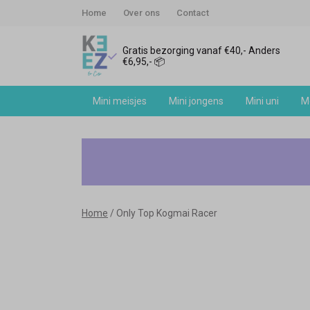
Home
Over ons
Contact
Gratis bezorging vanaf €40,- Anders
€6,95,- 📦
Mini meisjes
Mini jongens
Mini uni
Me
Only
Top
Kogmai
Home
Only Top Kogmai Racer
Racer
-
Keez&Co