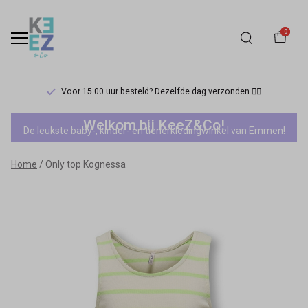
0
Voor 15:00 uur besteld? Dezelfde dag verzonden 🏃‍♀️
Only
Welkom bij KeeZ&Co!
De leukste baby-, kinder- en tienerkledingwinkel van Emmen!
top
Home
Only top Kognessa
Kognessa
-
Keez&Co