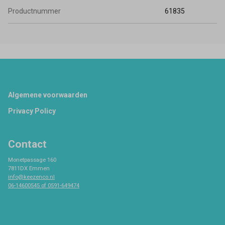
Productnummer
61835
Footer
Algemene voorwaarden
Privacy Policy
Contact
Monetpassage 160
7811DX Emmen
info@keezenco.nl
06-14600545 of 0591-649474