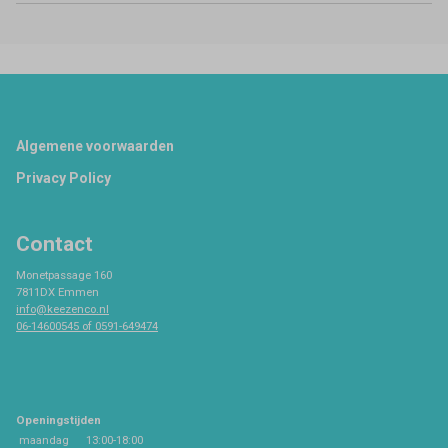
Footer
Algemene voorwaarden
Privacy Policy
Contact
Monetpassage 160
7811DX Emmen
info@keezenco.nl
06-14600545 of 0591-649474
Openingstijden
maandag
13:00-18:00