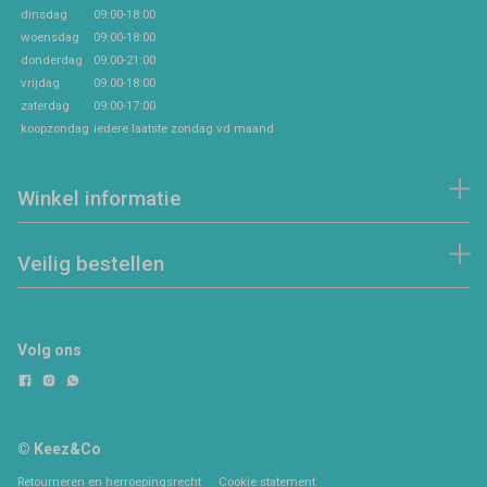
dinsdag
09:00-18:00
woensdag
09:00-18:00
donderdag
09:00-21:00
vrijdag
09:00-18:00
zaterdag
09:00-17:00
koopzondag
iedere laatste zondag vd maand
Winkel informatie
Veilig bestellen
Volg ons
© Keez&Co
Retourneren en herroepingsrecht
Cookie statement