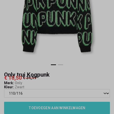
Only trui Kogpunk
€ 10,50
€ 34,99
Merk:
Only
Kleur:
Zwart
TOEVOEGEN AAN WINKELWAGEN