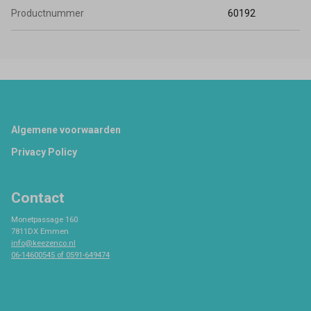
Productnummer
60192
Footer
Algemene voorwaarden
Privacy Policy
Contact
Monetpassage 160
7811DX Emmen
info@keezenco.nl
06-14600545 of 0591-649474