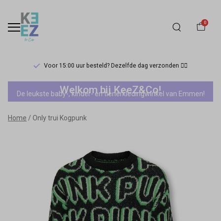
0
Voor 15:00 uur besteld? Dezelfde dag verzonden 🏃‍♀️
Only
Welkom bij KeeZ&Co!
De leukste baby-, kinder- en tienerkledingwinkel van Emmen!
trui
Home
Only trui Kogpunk
Kogpunk
-
Keez&Co