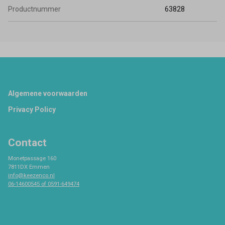
Productnummer
63828
Footer
Algemene voorwaarden
Privacy Policy
Contact
Monetpassage 160
7811DX Emmen
info@keezenco.nl
06-14600545 of 0591-649474