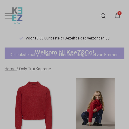
0
Voor 15:00 uur besteld? Dezelfde dag verzonden 🏃‍♀️
Only
Welkom bij KeeZ&Co!
De leukste baby-, kinder- en tienerkledingwinkel van Emmen!
Trui
Home
Only Trui Kogrene
Kogrene
-
Keez&Co